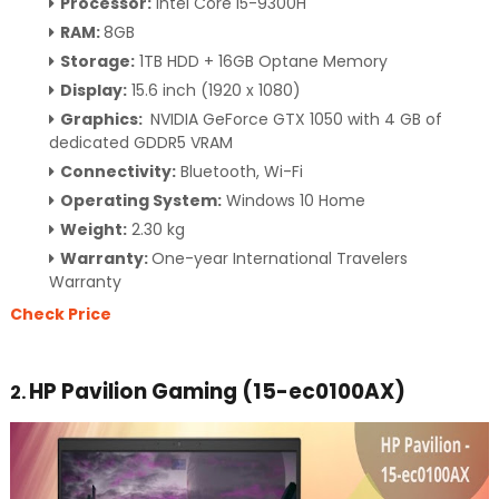
Processor:
Intel Core i5-9300H
RAM:
8GB
Storage:
1TB HDD + 16GB Optane Memory
Display:
15.6 inch (1920 x 1080)
Graphics:
NVIDIA GeForce GTX 1050 with 4 GB of
dedicated GDDR5 VRAM
Connectivity:
Bluetooth, Wi-Fi
Operating System:
Windows 10 Home
Weight:
2.30 kg
Warranty:
One-year International Travelers
Warranty
Check Price
HP Pavilion Gaming (15-ec0100AX)
2.