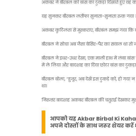
अकबर ने बीरबल को बांस का टुकड़ा दिखाते हुए वह कहा
यह सुनकर बीरबल लतीफा सुनाता-सुनाता रुक गया
अकबर कुटिलता से मुस्कराए, बीरबल समझ गया कि बा
बीरबल ने सोचा अब जैसा बेसिर-पैर का सवाल था तो ज
बीरबल ने इधर-उधर देखा, एक माली हाथ में लंबा बां
में ले लिया और बादशाह का दिया छोटा बांस का टुकड़ा 
बीरबल बोला, ‘‘हुजूर, अब देखें इस टुकड़े को, हो गया न
था।
निरुत्तर बादशाह अकबर बीरबल की चतुराई देखकर मुस
आपको यह
Akbar Birbal Ki Kaha
अपने दोस्तों के साथ जरूर शेयर करें