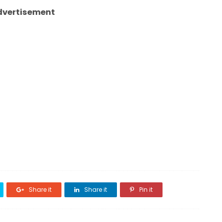
dvertisement
Share it
Share it
Pin it