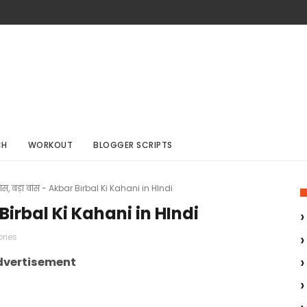
CH
WORKOUT
BLOGGER SCRIPTS
ांस, बड़ा बांस - Akbar Birbal Ki Kahani in HIndi
r Birbal Ki Kahani in HIndi
ories
dvertisement