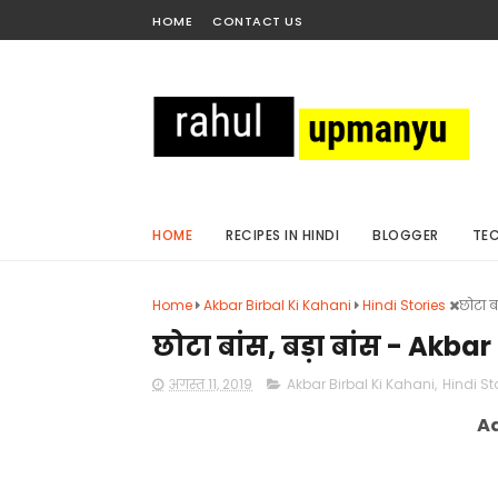
HOME
CONTACT US
HOME
RECIPES IN HINDI
BLOGGER
TE
Home
Akbar Birbal Ki Kahani
Hindi Stories
छोटा ब
छोटा बांस, बड़ा बांस - Akba
अगस्त 11, 2019
Akbar Birbal Ki Kahani
,
Hindi St
A