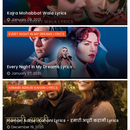
Kajra Mohabbat Wala Lyrics
January 08, 2021
EVERY NIGHT IN MY DREAMS LYRICS
Every Night in My Dreams Lyrics
January 07, 2021
HAMARI ADHURI KAHANI LYRICS
Hamari Adhuri Kahani Lyrics - हमारी अधूरी कहानी Lyrics
December 19, 2020